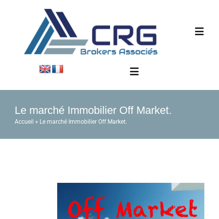
Passer
au
contenu
Navig
à
bascu
Accueil
Navigation
à
bascule
Informations
Le marché Immobilier Off Market.
Contact
Accueil
»
Le marché Immobilier Off Market.
Immobilier
Actualités
Industrie