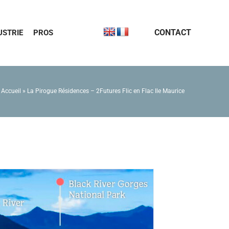
CONTACT
USTRIE
PROS
Accueil
»
La Pirogue Résidences – 2Futures Flic en Flac Ile Maurice