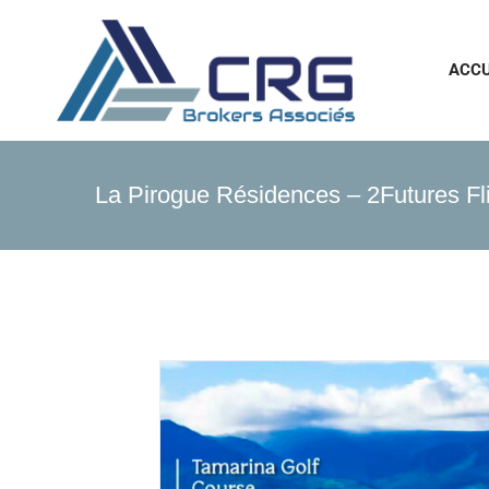
Passer
au
contenu
ACCU
La Pirogue Résidences – 2Futures Fli