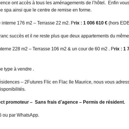
ence ont accès à tous les aménagements de l’hôtel. Enfin vous
le spa ainsi que le centre de remise en forme.
 interne 176 m2 – Terrasse 22 m2. P
rix : 1 006 610 €
(hors EDB 
ranc succès et il ne reste plus que deux appartements du même 
nterne 228 m2 – Terrasse 106 m2 & un cour de 60 m2 . P
rix : 1
e type à vendre .
idences – 2Futures Flic en Flac Ile Maurice, nous vous adress
isponibilités.
ect promoteur – Sans frais d’agence – Permis de résident.
6 ou par WhatsApp.