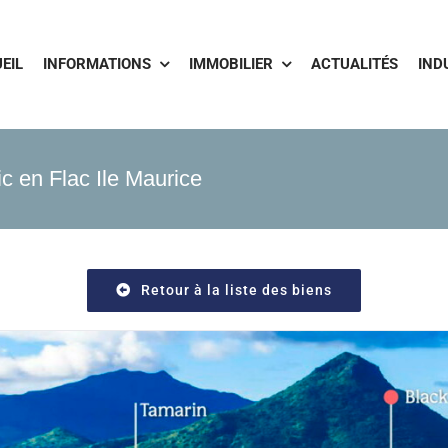
EIL
INFORMATIONS
IMMOBILIER
ACTUALITÉS
IND
c en Flac Ile Maurice
Retour à la liste des biens