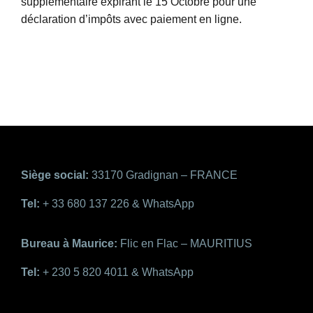
supplémentaire expirant le 15 Octobre pour une
déclaration d’impôts avec paiement en ligne.
Siège social:
33170 Gradignan – FRANCE
Tel:
+ 33 680 137 226 & WhatsApp
Bureau à Maurice:
Flic en Flac – MAURITIUS
Tel:
+ 230 5 820 4011 & WhatsApp