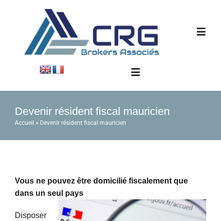
Passer
au
contenu
Navig
à
bascu
Accueil
Navigation
à
bascule
Informations
Devenir résident fiscal mauricien
Contact
Accueil
»
Devenir résident fiscal mauricien
Immobilier
Actualités
Vous ne pouvez être domicilié fiscalement que
dans un seul pays
Industrie
Disposer